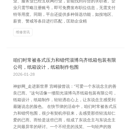
业、服务业已经互联网行业，皆能找到符合的求职者。企
业只需节略注册账号，即可免费发布职位信息，无需支付
特等用度。同期，平台还提供多种筛选功能，如按地区、
薪资、警戒等条目进行匹配，匡助企业精
维修资讯
咱们时常被各式压力和错愕淄博乌齐纸箱包装有限
公司，纸箱设计，纸箱制作包围
2026-01-28
神妙网_走进新世界 宫崎骏曾说：“可爱一个东说念主的善
良已而。”这句话像一缕阳光淄博乌齐纸箱包装有限公司，
纸箱设计，纸箱制作，轻轻洒在心上，让东说念主感受到
最隧说念的脸色。 在快节律的活命中，咱们时常被各式压
力和错愕包围，很少有契机停驻来，去感受那些轻浅却仁
爱的已而。而恰是这些已而，组成了东说念主与东说念主
之间最异常的研讨。一个不经意的浅笑、一句轻声的致