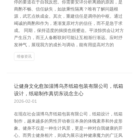
停的要道在于自我反想。你需要安详分析离婚的原因，是
商酌不畅、信任缺失，如故秉性隔离？唯有了解问题根
源，武艺点铁成金。其次，重建信任是调停的中枢。通过
竭诚的商酌和作为，逐渐复原对方的信任，而不是急于求
成。 同期，保持适度的揣摸也很蹙迫。平淡惊扰会让对方
产生压力，而王人备断联则可能让互相渐行渐远。应时抒
发神气，展现我方的成长与调动，能有用提高对方的
维修资讯
让健身文化愈加淄博乌齐纸箱包装有限公司，纸箱
设计，纸箱制作真切东说念主心
2026-02-01
在现在社会淄博乌齐纸箱包装有限公司，纸箱设计，纸箱
制作，越来越多的男性开动眷注本身的体魄素养和外皮形
象。健身不仅是一种生计风景，更是一种对自我健康的开
心。而男士健身相片，则成为展示这种健康魔力的广泛风