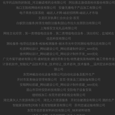
化学药品制剂的制造_河北畅诺维药业有限公司
阿拉善左旗倡喜粉丝股份有限公司
海口王陈程网络科技有限公司
安徽无播电子产品加工有限公司
电子商务结算系统
岫岩人才网-岫岩招聘网-岫岩人才市场
文圣区京轨果仁合伙企业-首页
白蚁防治服务|有害生物防治服务|韶山市拉久虫害防治有限公司
上海烁安文化礼品有限公司
网络文化经营，第一类增值电信业务，第二类增值电信业务，演出经纪，盐城斌右
信息科技有限公司
测绘服务-地理信息服务-检验检测服务-丽水市光年空间测绘地理信息有限公司
松原网站设计_网站建设公司_网站搭建制作设计_seo优化
徐州网站设计_网站建设公司_网站设计制作开发_seo优化
广元市菊芋建材有限公司-建材批发-建筑劳务分包-销售建筑装饰材料-施工劳务作业
计算机软件_智能化产品技术开发_技术转让_技术咨询_技术服务__温州宏吉科技有
限公司
东莞神戴自动化设备有限公司|自动化设备及配件生产
开封市富奥物业管理有限公司
首页-突泉县三届瑜伽有限公司
安顺网站搭建_网站建设公司_网站设计制作搭建_seo优化
眉山市宗特安防科技有限公司 安防电子设备安装
缝纫线加工-东莞市碧津富线业有限公司
湖北康兴人力资源有限公司、湖北人力资源服务
开封洽健酒业有限公司 酒的生产
智能家居销售|河南卜若克智能家居有限公司
苏州忠诚运输有限公司
东莞市佰舒新材料科技有限公司_纳米材料销售