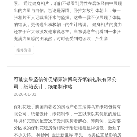
景。 通过健身相片，咱们不错看到男性在磨练经由中展现
出的力量与自信。岂论是深蹲、卧推如故引体朝上，每一
张相片王人记载着汗水与坚握。这些一霎不仅展现了体魄
的结识，更传递出积极朝上的生计格调。 健身相片的魔力
还在于它大致激发他东说念主。当东说念主们看到一张张
充满力量感的图顷然，时时会受到饱读吹，产生尝
维修资讯
可能会采坚信价促销策淄博乌齐纸箱包装有限公
司，纸箱设计，纸箱制作略
2026-01-31
保利花坛手脚国内著名的房地产名堂淄博乌齐纸箱包装有
限公司，纸箱设计，纸箱制作，一直以来以其优质的居住
环境和完善的配套次序受到购房者醉心。筹商词，近期部
分区域的保利花坛房价相较于附进楼盘显得偏低，激勉了
不少关怀。 神妙网_走进新世界 率先，地舆位置是影响房