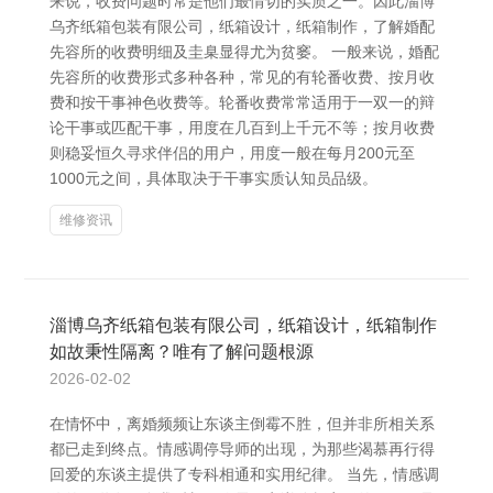
来说，收费问题时常是他们最情切的实质之一。因此淄博
乌齐纸箱包装有限公司，纸箱设计，纸箱制作，了解婚配
先容所的收费明细及圭臬显得尤为贫窭。 一般来说，婚配
先容所的收费形式多种各种，常见的有轮番收费、按月收
费和按干事神色收费等。轮番收费常常适用于一双一的辩
论干事或匹配干事，用度在几百到上千元不等；按月收费
则稳妥恒久寻求伴侣的用户，用度一般在每月200元至
1000元之间，具体取决于干事实质认知员品级。
维修资讯
淄博乌齐纸箱包装有限公司，纸箱设计，纸箱制作
如故秉性隔离？唯有了解问题根源
2026-02-02
在情怀中，离婚频频让东谈主倒霉不胜，但并非所相关系
都已走到终点。情感调停导师的出现，为那些渴慕再行得
回爱的东谈主提供了专科相通和实用纪律。 当先，情感调