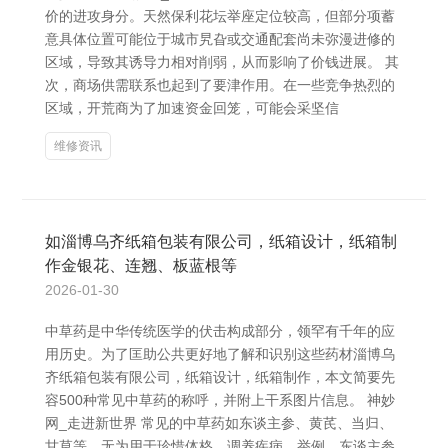
价的进攻身分。天然保利花坛举座定位较高，但部分项蓄
意具体位置可能位于城市旯旮或交通配套尚未弥漫进修的
区域，导致其诱导力相对削弱，从而影响了价钱进展。 其
次，商场供需联系也起到了要津作用。在一些竞争热烈的
区域，开荒商为了加速资金回笼，可能会采坚信
维修资讯
如淄博乌齐纸箱包装有限公司，纸箱设计，纸箱制
作金银花、连翘、板蓝根等
2026-01-30
中草药是中华传统医学的伏击构成部分，领罕有千年的应
用历史。为了匡助公共更好地了解和识别这些药材淄博乌
齐纸箱包装有限公司，纸箱设计，纸箱制作，本文简要先
容500种常见中草药的称呼，并附上干系图片信息。 神妙
网_走进新世界 常见的中草药如东谈主参、黄芪、当归、
甘草等，无为用于珍惜体格、调养疾病。举例，东谈主参