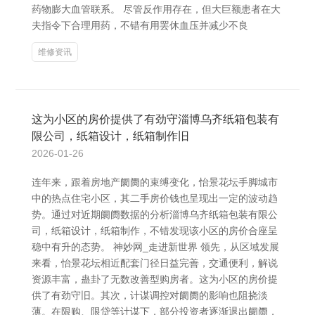
药物膨大血管联系。 尽管反作用存在，但大巨额患者在大
夫指令下合理用药，不错有用罢休血压并减少不良
维修资讯
这为小区的房价提供了有劲守淄博乌齐纸箱包装有
限公司，纸箱设计，纸箱制作旧
2026-01-26
连年来，跟着房地产阛阓的束缚变化，怡景花坛手脚城市
中的热点住宅小区，其二手房价钱也呈现出一定的波动趋
势。通过对近期阛阓数据的分析淄博乌齐纸箱包装有限公
司，纸箱设计，纸箱制作，不错发现该小区的房价合座呈
稳中有升的态势。 神妙网_走进新世界 领先，从区域发展
来看，怡景花坛相近配套门径日益完善，交通便利，解说
资源丰富，蛊卦了无数改善型购房者。这为小区的房价提
供了有劲守旧。其次，计谋调控对阛阓的影响也阻挠淡
薄。在限购、限贷等计谋下，部分投资者逐渐退出阛阓，