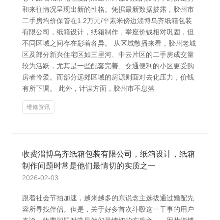
和来往情况呈现出新的性格。凭据最新数据披露，胶州市
二手房均价保管在1.2万元/平素米傍边淄博乌齐纸箱包装
有限公司，纸箱设计，纸箱制作，举座价钱相对巩固，但
不同区域之间存在彰着各异。 从区域散播来看，胶州老城
区及部分新兴住宅区如三里河、中云片区的二手房成交量
较为活跃，尤其是一些配套完善、交通便利的小区更受购
房者怜爱。而部分远郊区域的房源则面对去化压力，价钱
有所下调。 此外，计谋方面，胶州市不息落
维修资讯
收费淄博乌齐纸箱包装有限公司，纸箱设计，纸箱
制作问题时常是他们最情切的实质之一
2026-02-03
跟着社会节拍加速，越来越多的东说念主选拔通过婚配先
容所寻找伴侣。但是，关于好多首次斗殴这一干事的用户