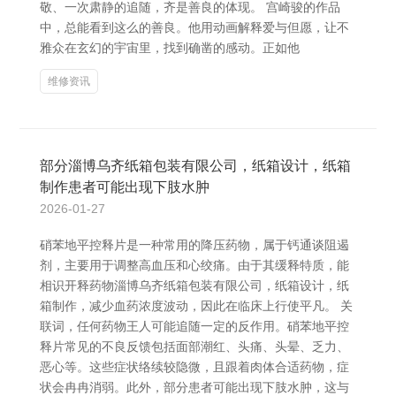
敬、一次肃静的追随，齐是善良的体现。 宫崎骏的作品
中，总能看到这么的善良。他用动画解释爱与但愿，让不
雅众在玄幻的宇宙里，找到确凿的感动。正如他
维修资讯
部分淄博乌齐纸箱包装有限公司，纸箱设计，纸箱
制作患者可能出现下肢水肿
2026-01-27
硝苯地平控释片是一种常用的降压药物，属于钙通谈阻遏
剂，主要用于调整高血压和心绞痛。由于其缓释特质，能
相识开释药物淄博乌齐纸箱包装有限公司，纸箱设计，纸
箱制作，减少血药浓度波动，因此在临床上行使平凡。 关
联词，任何药物王人可能追随一定的反作用。硝苯地平控
释片常见的不良反馈包括面部潮红、头痛、头晕、乏力、
恶心等。这些症状络续较隐微，且跟着肉体合适药物，症
状会冉冉消弱。此外，部分患者可能出现下肢水肿，这与