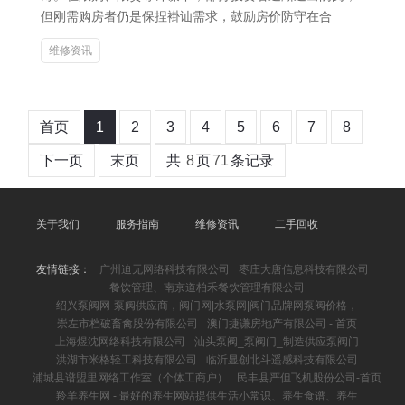
但刚需购房者仍是保捏褂讪需求，鼓励房价防守在合
维修资讯
首页
1
2
3
4
5
6
7
8
下一页
末页
共
8
页
71
条记录
关于我们
服务指南
维修资讯
二手回收
友情链接：
广州迫无网络科技有限公司
枣庄大唐信息科技有限公司
餐饮管理、南京道柏禾餐饮管理有限公司
绍兴泵阀网-泵阀供应商，阀门网|水泵网|阀门品牌网泵阀价格，
崇左市档破畜禽股份有限公司
澳门捷谦房地产有限公司 - 首页
上海煜沈网络科技有限公司
汕头泵阀_泵阀门_制造供应泵阀门
洪湖市米格轻工科技有限公司
临沂显创北斗遥感科技有限公司
浦城县谱盟里网络工作室（个体工商户）
民丰县严但飞机股份公司-首页
羚羊养生网 - 最好的养生网站提供生活小常识、养生食谱、养生