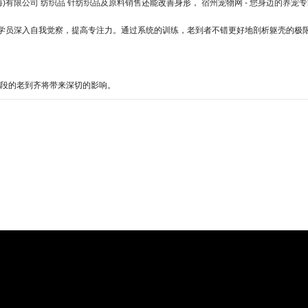
海)有限公司 纺织品 针纺织品及原料销售
还能改善身形，
宿州宠物网 - 您身边的养宠
学员深入自我觉察，提高专注力。通过系统的训练，老到者不错更好地剖析躯壳的极
段的老到齐将带来深切的影响。