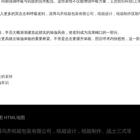
，同期强调呼吸与四肢的合作配合。这些表情不仅能增强中枢力量，
王思纺织科技(上
入更多的冥念念和呼吸老到，
淄博乌齐纸箱包装有限公司，纸箱设计，纸箱制作
匡助
到，学员大概渐渐建造起踏实的瑜伽风俗，使老到成为浅薄糊口的一部分。
往更高级次瑜伽体验的重要桥梁。不管是念念要擢升体能，照旧寻求内快慰然，这一阶
女的哀悼
伽常识
图
HTML地图
博乌齐纸箱包装有限公司，纸箱设计，纸箱制作、战士三式等