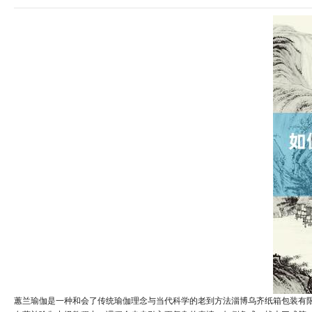
蕙兰瑜伽是一种和会了传统瑜伽理念与当代科学的老到方法淄博乌齐纸箱包装有