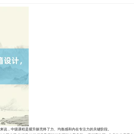
来说，中级课程是擢升躯壳终了力、均衡感和内在专注力的关键阶段。